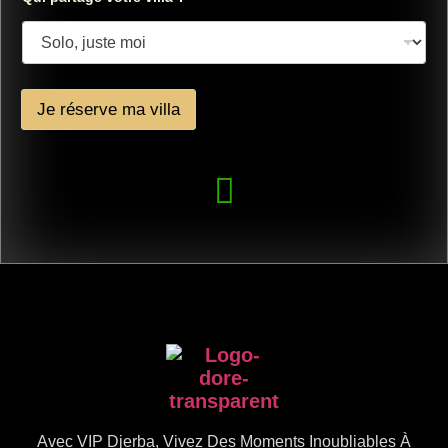
u
i
N
o
m
Je réserve ma villa
Avec VIP Djerba, Vivez Des Moments Inoubliables À