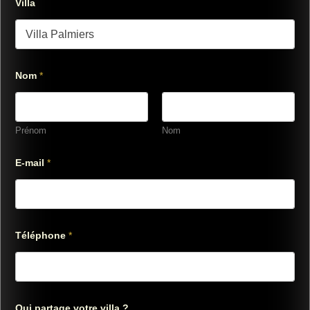
Villa
Nom
*
Prénom
Nom
E-mail
*
Téléphone
*
?
Qui partage votre villa ?
Q