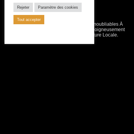
Rejeter
Paramètre des cookies
Tout accepter
Avec VIP Djerba, Vivez Des Moments Inoubliables À
Travers Des Expériences Touristiques Soigneusement
Organisées Entre Désert, Mer Et Culture Locale.
Siège Social
Midoun Djerba Tunisie
+216 51326403
contact@vipdjerba.com