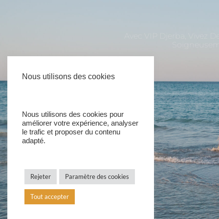
Avec VIP Djerba, Vivez D
Soigneuseme
Nous utilisons des cookies
Nous utilisons des cookies pour
améliorer votre expérience, analyser
le trafic et proposer du contenu
Siège Social
adapté.
Midoun Djerba Tunisie
+216 51326403
Rejeter
Paramètre des cookies
contact@vipdjerba.com
Tout accepter