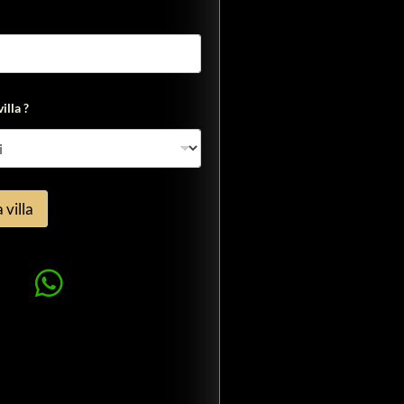
illa ?
 villa