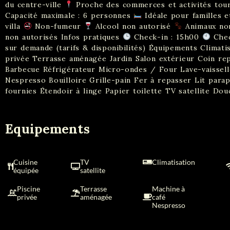
du centre-ville
Proche des commerces et activités tour
Capacité maximale : 6 personnes
Idéale pour familles e
villa
Non-fumeur
Alcool non autorisé
Animaux no
non autorisés Infos pratiques
Check-in : 15h00
Chec
sur demande (tarifs & disponibilités) Équipements Climatis
privée Terrasse aménagée Jardin Salon extérieur Coin re
Barbecue Réfrigérateur Micro-ondes / Four Lave-vaissell
Nespresso Bouilloire Grille-pain Fer à repasser Lit para
fournies Étendoir à linge Papier toilette TV satellite 
Equipements
Cuisine
TV
Climatisation
équipée
satellite
Piscine
Terrasse
Machine à
privée
aménagée
café
Nespresso