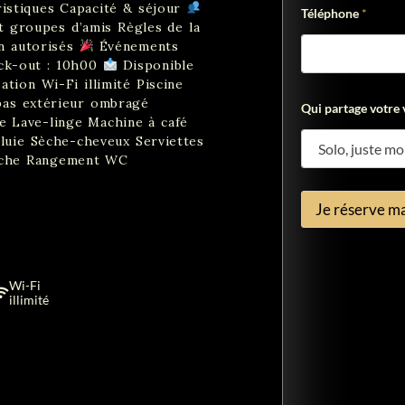
istiques Capacité & séjour
o
Téléphone
*
t groupes d’amis Règles de la
t
r
n autorisés
Événements
e
k-out : 10h00
Disponible
ation Wi-Fi illimité Piscine
pas extérieur ombragé
Qui partage votre v
e Lave-linge Machine à café
pluie Sèche-cheveux Serviettes
Douche Rangement WC
Je réserve ma
Wi-Fi
illimité