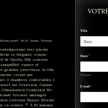
VOTRE
Villa
 · Piscine privée · Wi-Fi · Jardin · Terrasse
 contemporaine avec piscine
oderne et élégante, conçue
Nom
*
il de Djerba. Elle convient
ranquillité, espace et
s grandes ouvertures, la villa
piscine, créant une
Prénom
ure 3 chambres confortables 1
?
ouvert sur l’extérieur Cuisine
E-mail
*
V
s Climatisation Connexion Wi-
i
s Grande terrasse aménagée
l
l
Salon extérieur Espace détente
a
ge en voiture
À 10 minutes
v