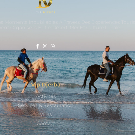
es Moments Inoubliables À Travers Des Expériences Touri
nt Organisées Entre Désert, Mer Et Culture Locale.
Vip Djerba
Activités
Services & Restauration
Villas
Contact