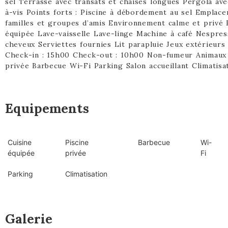
sel Terrasse avec transats et chaises longues Pergola av
à-vis Points forts : Piscine à débordement au sel Empla
familles et groupes d’amis Environnement calme et privé É
équipée Lave-vaisselle Lave-linge Machine à café Nespres
cheveux Serviettes fournies Lit parapluie Jeux extérieurs 
Check-in : 15h00 Check-out : 10h00 Non-fumeur Animaux 
privée Barbecue Wi-Fi Parking Salon accueillant Climatisa
Equipements
Cuisine
Piscine
Barbecue
Wi-
équipée
privée
Fi
Parking
Climatisation
Galerie