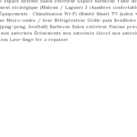
ec espace détente Salon extérieur Espace barbecue Table de
cement stratégique (Midoun / Lagune) 3 chambres confortabl
quipements : Climatisation Wi-Fi illimité Smart TV (salon 
so Micro-ondes / four Réfrigérateur Grille-pain Bouilloir
(ping-pong, football) Barbecue Salon extérieur Piscine priva
non autorisés Événements non autorisés Alcool non autori
tion Lave-linge fer a repasser