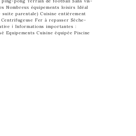
 ping-pong Terrain de football Sans vis-
es Nombreux équipements loisirs Idéal
+ suite parentale) Cuisine entièrement
e Centrifugeuse Fer à repasser Sèche-
tive ℹ️ Informations importantes :
sé Equipements Cuisine équipée Piscine