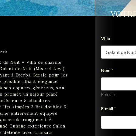
VOTRE
Villa
à-vis
 de Nuit – Villa de charme
Q
alant de Nuit (Misc el Leyl),
Nom
*
u
ant à Djerba. Idéale pour les
i
 paisible alliant élégance,
p
a
 à ses espaces généreux, son
r
vous promet un séjour placé
Prénom
t
 intérieure 5 chambres
a
lits simples 3 lits doubles 6
g
E-mail
*
e
uisine entièrement équipée
V
Espaces de rangement À
i
onné Cuisine extérieure Salon
l
e détente avec transats
l