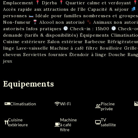
Emplacement
Djerba
Quartier calme et verdoyant
Accès rapide aux attractions de l’île Capacité & séjour
personnes
Idéale pour familles nombreuses et groupes 
Non-fumeur
Alcool non autorisé
Animaux non autor
autorisés Infos pratiques
Check-in : 15h00
Check-ou
demande (tarifs & disponibilités) Équipements Climatisati
Cuisine extérieure Salon extérieur Barbecue Réfrigérate
linge Lave-vaisselle Machine à café filtre Bouilloire Gril
cheveux Serviettes fournies Étendoir à linge Douche Rang
jeux
Equipements
Climatisation
Wi-Fi
Piscine
privée
Cuisine
Machine
TV
extérieure
à café
satellite
filtre