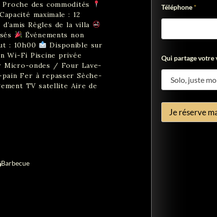
a
Proche des commodités
Téléphone
*
Capacité maximale : 12
d’amis Règles de la villa
isés
Événements non
t : 10h00
Disponible sur
on Wi-Fi Piscine privée
Qui partage votre v
ur Micro-ondes / Four Lave-
le-pain Fer à repasser Sèche-
ement TV satellite Aire de
Je réserve ma
Barbecue