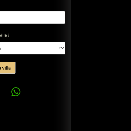
illa ?
 villa