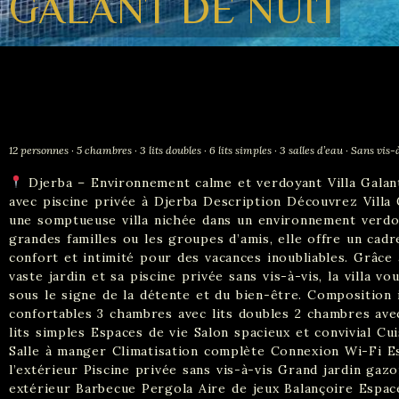
GALANT DE NUIT
12 personnes · 5 chambres · 3 lits doubles · 6 lits simples · 3 salles d’eau · Sans vis-
Djerba – Environnement calme et verdoyant Villa Galant
avec piscine privée à Djerba Description Découvrez Villa G
une somptueuse villa nichée dans un environnement verdoy
grandes familles ou les groupes d’amis, elle offre un cadre
confort et intimité pour des vacances inoubliables. Grâce
vaste jardin et sa piscine privée sans vis-à-vis, la villa 
sous le signe de la détente et du bien-être. Composition
confortables 3 chambres avec lits doubles 2 chambres avec 
lits simples Espaces de vie Salon spacieux et convivial C
Salle à manger Climatisation complète Connexion Wi-Fi 
l’extérieur Piscine privée sans vis-à-vis Grand jardin gaz
extérieur Barbecue Pergola Aire de jeux Balançoire Espac