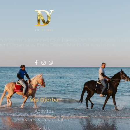
es Moments Inoubliables À Travers Des Expériences Touri
nt Organisées Entre Désert, Mer Et Culture Locale.
Vip Djerba
Activités
Services & Restauration
Villas