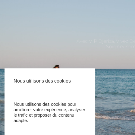
Avec VIP Djerba, Vivez D
Soigneuseme
Nous utilisons des cookies
Siège Social
Nous utilisons des cookies pour
améliorer votre expérience, analyser
Midoun Djerba Tunisie
le trafic et proposer du contenu
adapté.
+216 51326403