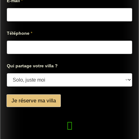
E-mail
*
-
m
a
i
l
Téléphone
*
Qui partage votre villa ?
Je réserve ma villa