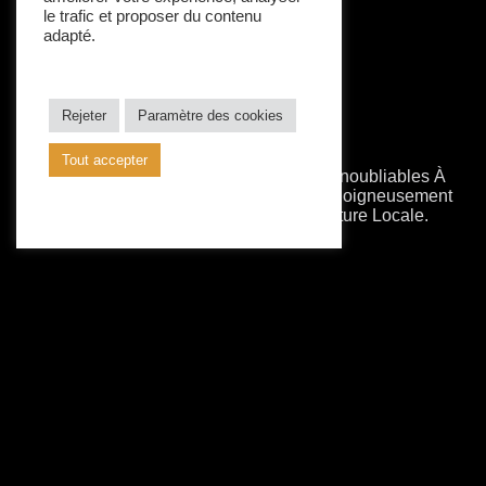
le trafic et proposer du contenu
adapté.
Rejeter
Paramètre des cookies
Tout accepter
Avec VIP Djerba, Vivez Des Moments Inoubliables À
Travers Des Expériences Touristiques Soigneusement
Organisées Entre Désert, Mer Et Culture Locale.
Siège Social
Midoun Djerba Tunisie