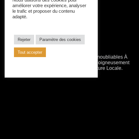
Nous utilisons des cookies pour
améliorer votre expérience, analyser
le trafic et proposer du contenu
adapté.
Rejeter
Paramètre des cookies
Tout accepter
Avec VIP Djerba, Vivez Des Moments Inoubliables À
Travers Des Expériences Touristiques Soigneusement
Organisées Entre Désert, Mer Et Culture Locale.
Siège Social
Midoun Djerba Tunisie