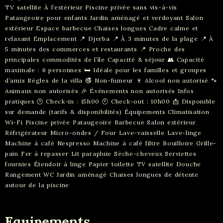
TV satellite À l’extérieur Piscine privée sans vis-à-vis
Pataugeoire pour enfants Jardin aménagé et verdoyant Salon
extérieur Espace barbecue Chaises longues Cadre calme et
relaxant Emplacement 📍 Djerba 📍 À 3 minutes de la plage 📍 À
5 minutes des commerces et restaurants 📍 Proche des
principales commodités de l’île Capacité & séjour 👥 Capacité
maximale : 6 personnes 🛏️ Idéale pour les familles et groupes
d’amis Règles de la villa 🚭 Non-fumeur 🍷 Alcool non autorisé 🐾
Animaux non autorisés 🎉 Événements non autorisés Infos
pratiques 🕒 Check-in : 15h00 🕙 Check-out : 10h00 📩 Disponible
sur demande (tarifs & disponibilités) Équipements Climatisation
Wi-Fi Piscine privée Pataugeoire Barbecue Salon extérieur
Réfrigérateur Micro-ondes / Four Lave-vaisselle Lave-linge
Machine à café Nespresso Machine à café filtre Bouilloire Grille-
pain Fer à repasser Lit parapluie Sèche-cheveux Serviettes
fournies Étendoir à linge Papier toilette TV satellite Douche
Rangement WC Jardin aménagé Chaises longues de détente
autour de la piscine
Equipements